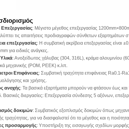
σδιορισμός
 Επεξεργασίας
: Μέγιστο μέγεθος επεξεργασίας 1200mm×80
λύπτει τις απαιτήσεις προδιαγραφών σύνθετων εξαρτημάτων στ
εια επεξεργασίας
: Η συμβατική ακρίβεια επεξεργασίας είναι
mm για ειδικές ανάγκες.
 Υλικά
: Ανοξείδωτος χάλυβας (304, 316L), κράμα αλουμινίου (60
κά μηχανικής (POM, PEEK) κ.λπ.
ετροι Επιφάνειας
: Συμβατική τραχύτητα επιφάνειας Ra0.1-Ra1
μολόγησης και χρήσης.
ς ανοχής
: Τα βασικά εξαρτήματα μπορούν να φτάσουν έως και τ
6. Βασικές διεργασίες: Επεξεργασία σύνδεσης 5 αξόνων, επεξε
ισμός δοκιμών
: Συμβατικός εξοπλισμός δοκιμών όπως μηχανή
ής τραχύτητας, για να διασφαλιστεί ότι το μέγεθος και η ποιότη
ες προσαρμογής
: Υποστήριξη της εισαγωγής σχεδίων μορφή