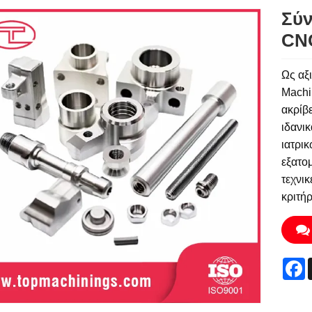
Σύν
CN
Ως αξ
Machi
ακρίβε
ιδανι
ιατρι
εξατο
τεχνι
κριτήρ
F