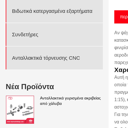
Βιδωτικά κατεργασμένα εξαρτήματα
περ
Αν ψάχ
Συνδετήρες
κατασκ
φινιρί
αεροδι
Ανταλλακτικά τόρνευσης CNC
παρεχό
Χαρα
Αυτή η
οποία 
Νέα Προϊόντα
πραγμα
Ανταλλακτικά γυρισμένα ακριβείας
1:15),
από χάλυβα
αστοχι
Για τη
να ολο