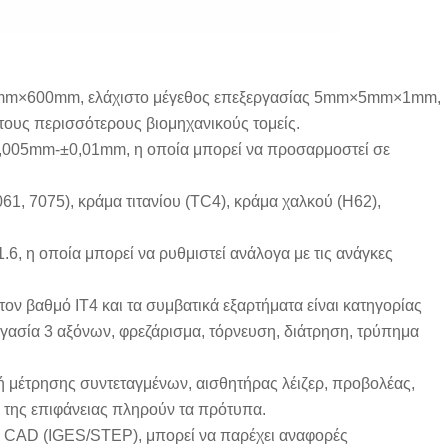
0mm×600mm, ελάχιστο μέγεθος επεξεργασίας 5mm×5mm×1mm,
ους περισσότερους βιομηχανικούς τομείς.
 ±0,005mm-±0,01mm, η οποία μπορεί να προσαρμοστεί σε
61, 7075), κράμα τιτανίου (TC4), κράμα χαλκού (H62),
.6, η οποία μπορεί να ρυθμιστεί ανάλογα με τις ανάγκες
ον βαθμό IT4 και τα συμβατικά εξαρτήματα είναι κατηγορίας
ργασία 3 αξόνων, φρεζάρισμα, τόρνευση, διάτρηση, τρύπημα
 μέτρησης συντεταγμένων, αισθητήρας λέιζερ, προβολέας,
τα της επιφάνειας πληρούν τα πρότυπα.
ς CAD (IGES/STEP), μπορεί να παρέχει αναφορές