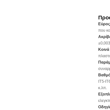
Προ
Εύρος
που κα
Ακρίβ
±0,003
Κοινά
πλαστι
Παράμ
συναρ
Βαθμό
IT5-IT
κ.λπ.
Εξοπλ
ελεγκτ
Οδηγί