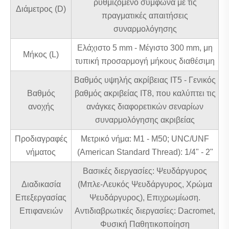
ρυθμιζόμενο σύμφωνα με τις
Διάμετρος (D)
πραγματικές απαιτήσεις
συναρμολόγησης
Ελάχιστο 5 mm - Μέγιστο 300 mm, μη
Μήκος (L)
τυπική προσαρμογή μήκους διαθέσιμη
Βαθμός υψηλής ακρίβειας IT5 - Γενικός
Βαθμός
βαθμός ακριβείας IT8, που καλύπτει τις
ανοχής
ανάγκες διαφορετικών σεναρίων
συναρμολόγησης ακριβείας
Προδιαγραφές
Μετρικό νήμα: M1 - M50; UNC/UNF
νήματος
(American Standard Thread): 1/4" - 2"
Βασικές διεργασίες: Ψευδάργυρος
Διαδικασία
(Μπλε-Λευκός Ψευδάργυρος, Χρώμα
Επεξεργασίας
Ψευδάργυρος), Επιχρωμίωση.
Επιφανειών
Αντιδιαβρωτικές διεργασίες: Dacromet,
Φυσική Παθητικοποίηση