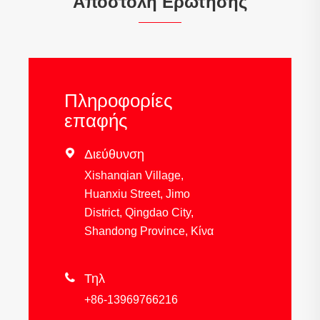
Αποστολή Ερώτησης
Πληροφορίες
επαφής

Διεύθυνση
Xishanqian Village,
Huanxiu Street, Jimo
District, Qingdao City,
Shandong Province, Κίνα

Τηλ
+86-13969766216