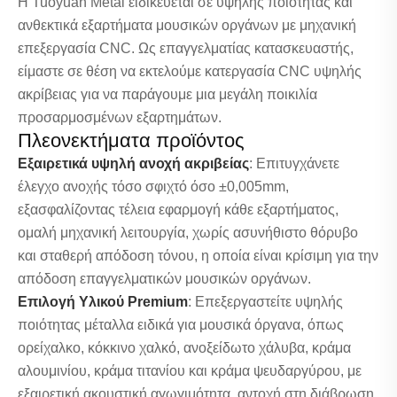
Η Tuoyuan Metal ειδικεύεται σε υψηλής ποιότητας και
ανθεκτικά εξαρτήματα μουσικών οργάνων με μηχανική
επεξεργασία CNC. Ως επαγγελματίας κατασκευαστής,
είμαστε σε θέση να εκτελούμε κατεργασία CNC υψηλής
ακρίβειας για να παράγουμε μια μεγάλη ποικιλία
προσαρμοσμένων εξαρτημάτων.
Πλεονεκτήματα προϊόντος
Εξαιρετικά υψηλή ανοχή ακριβείας
: Επιτυγχάνετε
έλεγχο ανοχής τόσο σφιχτό όσο ±0,005mm,
εξασφαλίζοντας τέλεια εφαρμογή κάθε εξαρτήματος,
ομαλή μηχανική λειτουργία, χωρίς ασυνήθιστο θόρυβο
και σταθερή απόδοση τόνου, η οποία είναι κρίσιμη για την
απόδοση επαγγελματικών μουσικών οργάνων.
Επιλογή Υλικού Premium
: Επεξεργαστείτε υψηλής
ποιότητας μέταλλα ειδικά για μουσικά όργανα, όπως
ορείχαλκο, κόκκινο χαλκό, ανοξείδωτο χάλυβα, κράμα
αλουμινίου, κράμα τιτανίου και κράμα ψευδαργύρου, με
εξαιρετική ακουστική αγωγιμότητα, αντοχή στη διάβρωση,