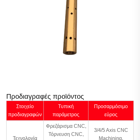
Προδιαγραφές προϊόντος
Στοιχείο
Τυπική
Προσαρμόσιμο
προδιαγραφών
παράμετρος
εύρος
Φρεζάρισμα CNC,
3/4/5 Axis CNC
Τόρνευση CNC,
Τεχνολογία
Machining,